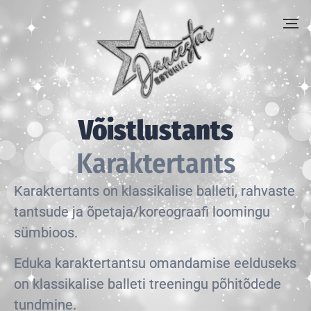
Võistlustants
Karaktertants
Karaktertants on klassikalise balleti, rahvaste
tantsude ja õpetaja/koreograafi loomingu
sümbioos.
Eduka karaktertantsu omandamise eelduseks
on klassikalise balleti treeningu põhitõdede
tundmine.